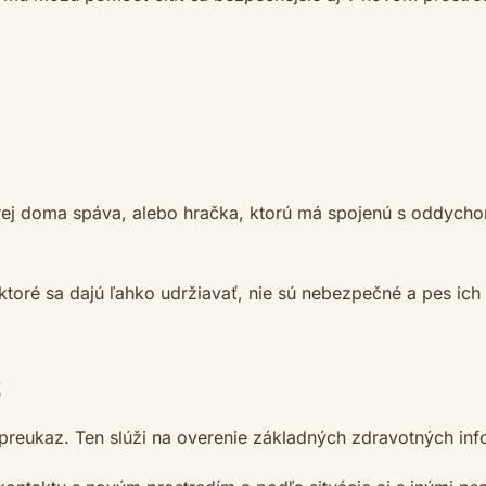
 ktorej doma spáva, alebo hračka, ktorú má spojenú s od
, ktoré sa dajú ľahko udržiavať, nie sú nebezpečné a pes ic
z
í preukaz. Ten slúži na overenie základných zdravotných inf