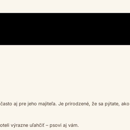
 často aj pre jeho majiteľa. Je prirodzené, že sa pýtate, ak
teli výrazne uľahčiť – psovi aj vám.