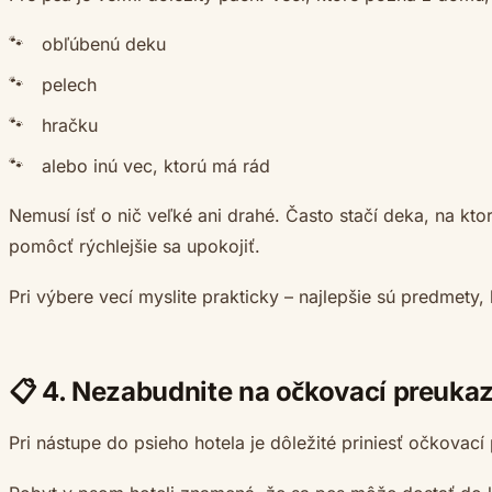
obľúbenú deku
pelech
hračku
alebo inú vec, ktorú má rád
Nemusí ísť o nič veľké ani drahé. Často stačí deka, na
pomôcť rýchlejšie sa upokojiť.
Pri výbere vecí myslite prakticky – najlepšie sú predmety
📋 4. Nezabudnite na očkovací preuka
Pri nástupe do psieho hotela je dôležité priniesť očkovac