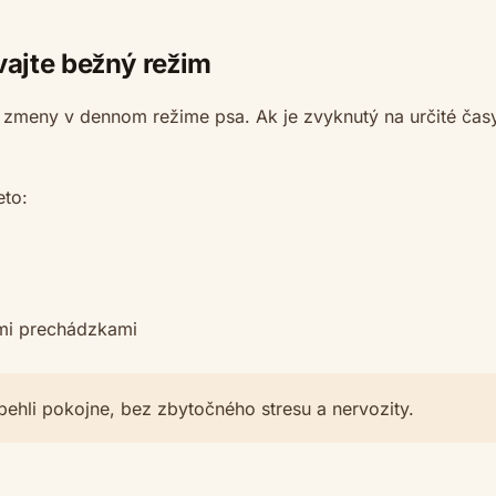
vajte bežný režim
é zmeny v dennom režime psa. Ak je zvyknutý na určité čas
eto:
ými prechádzkami
ehli pokojne, bez zbytočného stresu a nervozity.