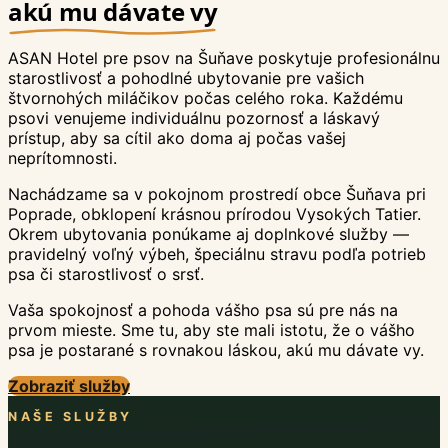
akú mu dávate vy
ASAN Hotel pre psov na Šuňave poskytuje profesionálnu
starostlivosť a pohodlné ubytovanie pre vašich
štvornohých miláčikov počas celého roka. Každému
psovi venujeme individuálnu pozornosť a láskavý
prístup, aby sa cítil ako doma aj počas vašej
neprítomnosti.
Nachádzame sa v pokojnom prostredí obce Šuňava pri
Poprade, obklopení krásnou prírodou Vysokých Tatier.
Okrem ubytovania ponúkame aj doplnkové služby —
pravidelný voľný výbeh, špeciálnu stravu podľa potrieb
psa či starostlivosť o srsť.
Vaša spokojnosť a pohoda vášho psa sú pre nás na
prvom mieste. Sme tu, aby ste mali istotu, že o vášho
psa je postarané s rovnakou láskou, akú mu dávate vy.
Zobraziť služby
NAŠE SLUŽBY