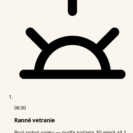
06:30
Ranné vetranie
Prvý pobyt vonku — podľa počasia 30 minút až 1