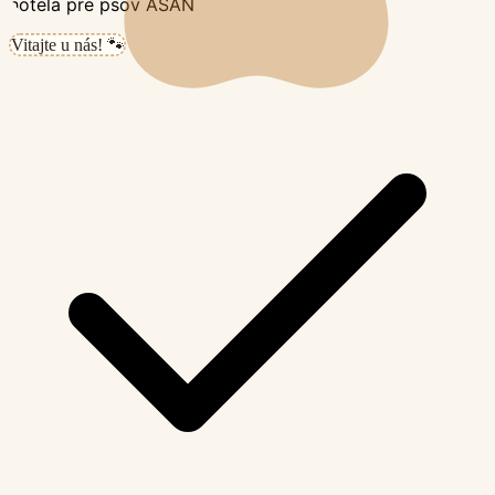
Vitajte u nás! 🐾