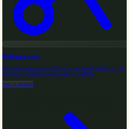
Strihanie psov
Doprajte svojmu psovi čistotu a upravený vzhľad — od
kúpeľa po strihanie podľa vašich predstáv.
Viac o strihaní