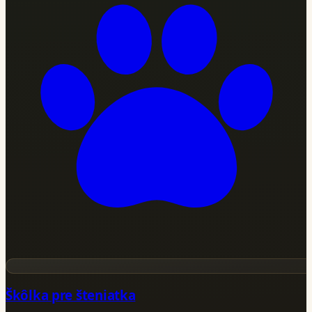
Škôlka pre šteniatka