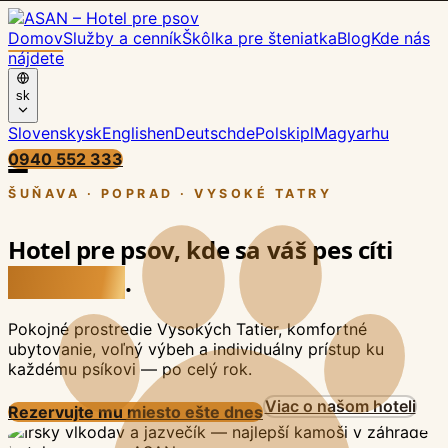
Domov
Služby a cenník
Škôlka pre šteniatka
Blog
Kde nás
nájdete
sk
Slovensky
sk
English
en
Deutsch
de
Polski
pl
Magyar
hu
0940 552 333
ŠUŇAVA · POPRAD · VYSOKÉ TATRY
Hotel pre psov, kde sa váš pes cíti
ako doma
.
Pokojné prostredie Vysokých Tatier, komfortné
ubytovanie, voľný výbeh a individuálny prístup ku
každému psíkovi — po celý rok.
Viac o našom hoteli
Rezervujte mu miesto ešte dnes