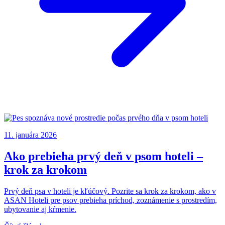
11. januára 2026
Ako prebieha prvý deň v psom hoteli –
krok za krokom
Prvý deň psa v hoteli je kľúčový. Pozrite sa krok za krokom, ako v
ASAN Hoteli pre psov prebieha príchod, zoznámenie s prostredím,
ubytovanie aj kŕmenie.