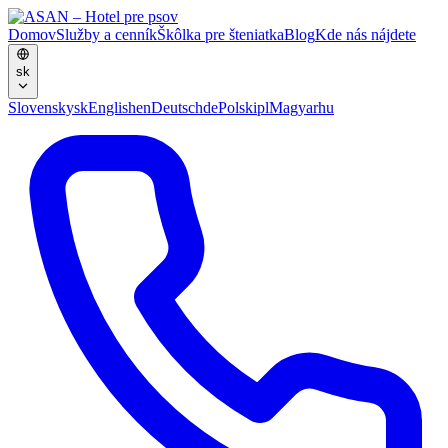
Domov
Služby a cenník
Škôlka pre šteniatka
Blog
Kde nás nájdete
sk
Slovensky
sk
English
en
Deutsch
de
Polski
pl
Magyar
hu