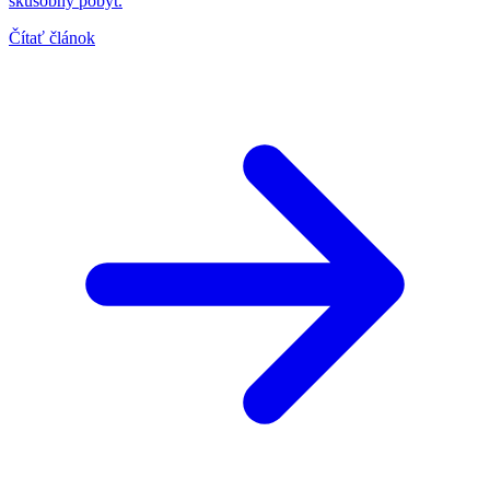
skúšobný pobyt.
Čítať článok